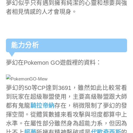
夢幻似乎只有遇到擁有純潔的心靈和想要與強
者相見情感的人才會現身。
能力分析
夢幻在Pokemon GO遊戲裡的資料：
夢幻的50等CP達到3691，雖然如此比較常看
到玩家在超級聯盟使用，主要高級聯盟跟大師
都有鬼龍
騎拉帝納
存在，稍微限制了夢幻的發
揮空間。從體質數據來看攻擊與坦度都算中上
水準。在屬性部分雖然身為超能力系，但因為
比不上
超夢
所擁有精神擊破或是
代歐奇西斯
的