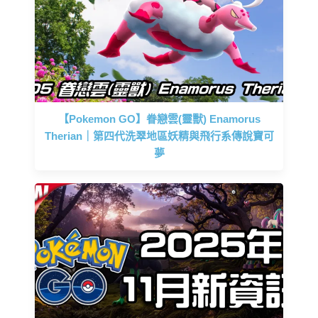
【Pokemon GO】眷戀雲(靈獸) Enamorus
Therian｜第四代洗翠地區妖精與飛行系傳說寶可
夢