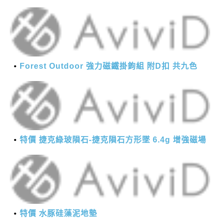
Forest Outdoor 強力磁鐵掛鉤組 附D扣 共九色
特價 捷克綠玻隕石-捷克隕石方形墜 6.4g 增強磁場
特價 水豚硅藻泥地墊