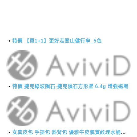
特價 【買1+1】更好走登山健行傘_5色
特價 捷克綠玻隕石-捷克隕石方形墜 6.4g 增強磁場
女真皮包 手提包 斜背包 優雅牛皮氣質紋理水桶包(2色)【XBO7950112】＊艾美時尚(現+預)