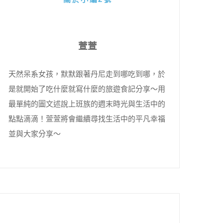
萱萱
天然呆系女孩，默默跟著丹尼走到哪吃到哪，於
是就開始了吃什麼就寫什麼的旅遊食記分享～用
最單純的圖文述說上班族的週末時光與生活中的
點點滴滴！萱萱將會繼續尋找生活中的平凡幸福
並與大家分享～