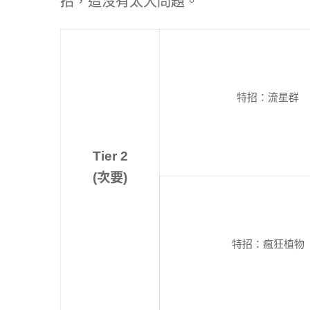
招，這沒有太大問題。
特招：流星群
Ti
er 2
(次要)
特招：瘋狂植物