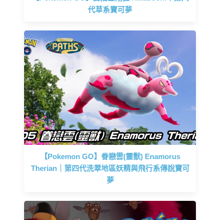
代草系寶可夢
【Pokemon GO】眷戀雲(靈獸) Enamorus
Therian｜第四代洗翠地區妖精與飛行系傳說寶可
夢