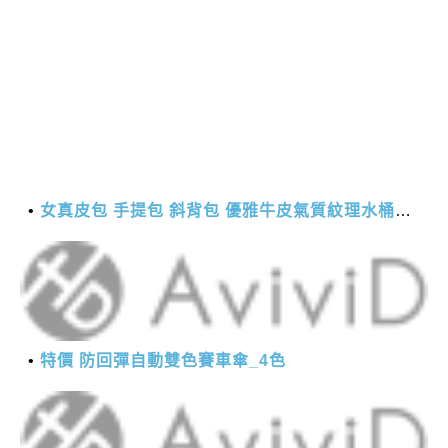
女真皮包 手提包 斜背包 優雅牛皮氣質紋理水桶包(2色)【XBO7950112】＊艾美時尚(現+預)
特價 防回彈自動雙色賽車傘_4色