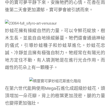
中的寶可夢平靜下來，安撫牠捫的心情。花香在雨
後第二天會更加濃郁，寶可夢會被引誘而來。
妙蛙花擁有操縱自然的力量，可以令鮮花綻放，樹
木生長，並能自由地操縱藤蔓。牠們還會通過神秘
的儀式，引導妙蛙種子和妙蛙草進化。妙蛙花忠
誠、冷靜並且擁有極強自制力。牠經常在有陽光的
地方定住不動，有人猜測牠是在進行光合作用。而
雌性的花朵上有一顆種子。
在第六世代能夠使用Mega石進化成超級妙蛙花，頭
頂增加一朵花瓣，背上的樹葉更加茂密，腿的力量
也變得更加強壯。