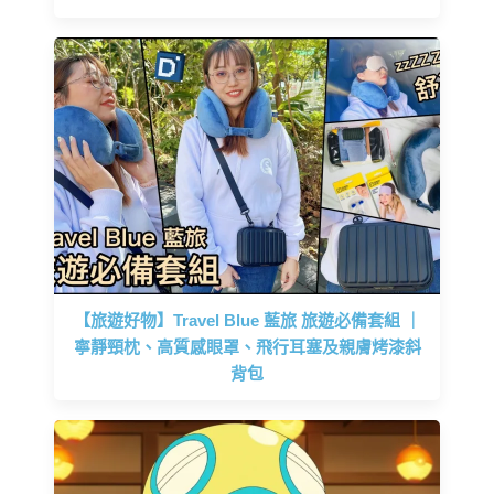
【旅遊好物】Travel Blue 藍旅 旅遊必備套組 ｜
寧靜頸枕、高質感眼罩、飛行耳塞及親膚烤漆斜
背包