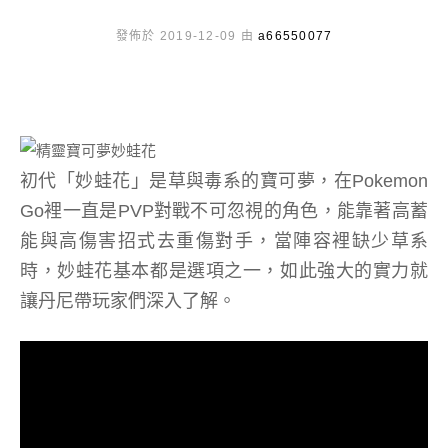
發佈於 2019-12-09 由
a66550077
初代「妙蛙花」是草與毒系的寶可夢，在Pokemon
Go裡一直是PVP對戰不可忽視的角色，能靠著高蓄
能與高傷害招式去重傷對手，當陣容裡缺少草系
時，妙蛙花基本都是選項之一，如此強大的實力就
讓丹尼帶玩家們深入了解。