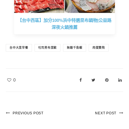
【台中西區】加分100%浜中特選昆布鍋物|公益路
深夜火鍋推薦
台中大里早餐
吐司男布里歐
無敵千島蝦
肉蛋雙飛
0
PREVIOUS POST
NEXT POST