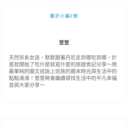
關於小編2號
萱萱
天然呆系女孩，默默跟著丹尼走到哪吃到哪，於
是就開始了吃什麼就寫什麼的旅遊食記分享～用
最單純的圖文述說上班族的週末時光與生活中的
點點滴滴！萱萱將會繼續尋找生活中的平凡幸福
並與大家分享～