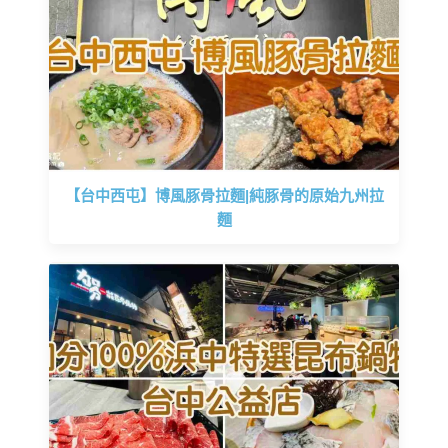
【台中西屯】博風豚骨拉麵|純豚骨的原始九州拉
麵