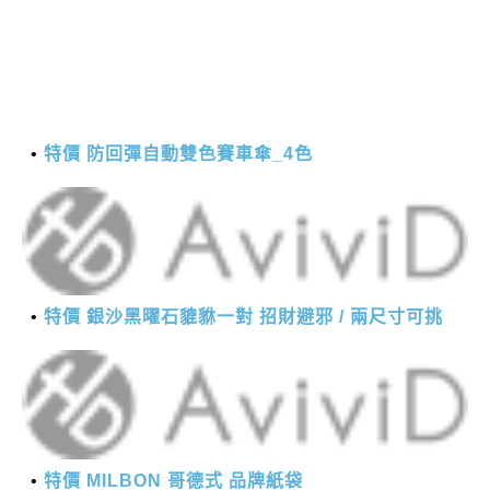
特價 防回彈自動雙色賽車傘_4色
特價 銀沙黑曜石貔貅一對 招財避邪 / 兩尺寸可挑
特價 MILBON 哥德式 品牌紙袋