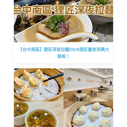
【台中南區】狸匠深夜拉麵2024|狸匠搬家到興大
路啦！