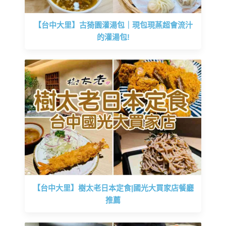
【台中大里】古猗園灌湯包｜現包現蒸超會流汁
的灌湯包!
【台中大里】樹太老日本定食|國光大買家店餐廳
推薦