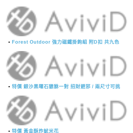
Forest Outdoor 強力磁鐵掛鉤組 附D扣 共九色
特價 銀沙黑曜石貔貅一對 招財避邪 / 兩尺寸可挑
特價 黃金酥炸魷米花