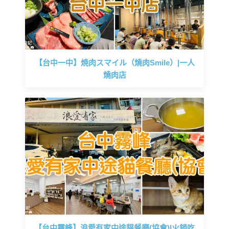
【台中一中】焼肉スマイル（燒肉Smile）|一人
燒肉店
【台中霧峰】浪愛有家中途貓餐廳(協會)|火鍋吃