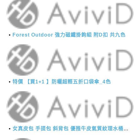
Forest Outdoor 強力磁鐵掛鉤組 附D扣 共九色
特價 【買1+1 】防曬超輕五折口袋傘_4色
女真皮包 手提包 斜背包 優雅牛皮氣質紋理水桶包(2色)【XBO7950112】＊艾美時尚(現+預)