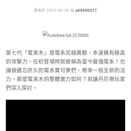
發佈於 2022-08-25 由
a66550077
第七代「電束木」是電系究極異獸，本身擁有極高
的攻擊力，在初登場時就被稱為當今最強電系！也
讓被遺忘許久的電系寶可夢們，帶來一股全新的活
力，那麼電束木的整體實力如何？就讓丹尼帶玩家
們深入探討。