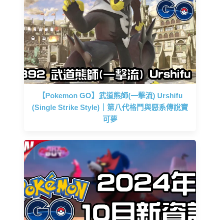
【Pokemon GO】武道熊師(一擊流) Urshifu
(Single Strike Style)｜第八代格鬥與惡系傳說寶
可夢