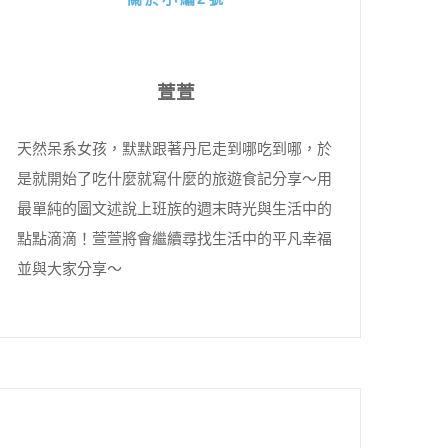
萱萱
天然呆系女孩，默默跟著丹尼走到哪吃到哪，於
是就開始了吃什麼就寫什麼的旅遊食記分享～用
最單純的圖文述說上班族的週末時光與生活中的
點點滴滴！萱萱將會繼續尋找生活中的平凡幸福
並與大家分享～