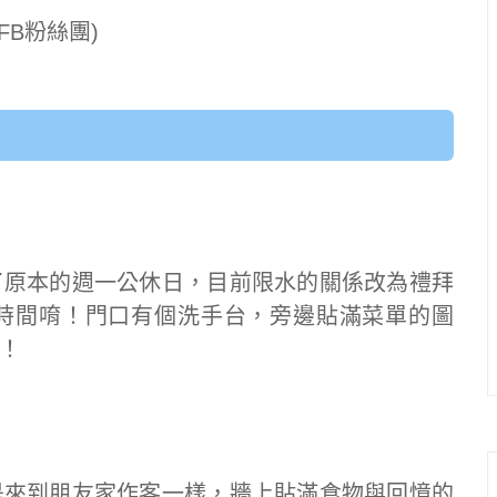
見FB粉絲團)
了原本的週一公休日，目前限水的關係改為禮拜
時間唷！門口有個洗手台，旁邊貼滿菜單的圖
！
是來到朋友家作客一樣，牆上貼滿食物與回憶的