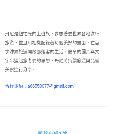
丹尼是個忙碌的上班族，夢想著去世界各地進行
旅遊，並且用相機記錄著每個美好的畫面，在首
次沖繩旅遊開啟部落客的生活，簡單的圖片與文
字串連起旅者們的思想，丹尼將持續旅遊與品嘗
美食進行分享。
合作邀約：a66550077@gmail.com
關於小編2號