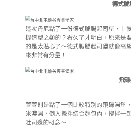
德式脆腸
這次丹尼點了一份德式脆腸起司堡，上
機造型之類的？看久了才明白，原來是
的是太貼心了～德式脆腸起司堡就像高
來非常有分量！
飛碟
萱萱則是點了一個比較特別的飛碟湯堡
米濃湯，倒入攪拌結合麵包內，攪拌一
吐司邊的概念～