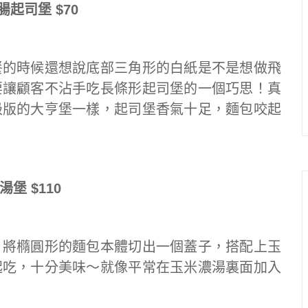
起司堡 $70
餐的時候還想說底部三角形的白紙是不是想做飛
要讓顧客不沾手吃長條形起司堡的一個巧思！真
級版的大亨堡一樣，起司堡香氣十足，麵包咬起
湯堡 $110
，將橢圓形的麵包本體切出一個蓋子，搭配上玉
起吃，十分美味～就像平常在玉米濃湯裏面加入