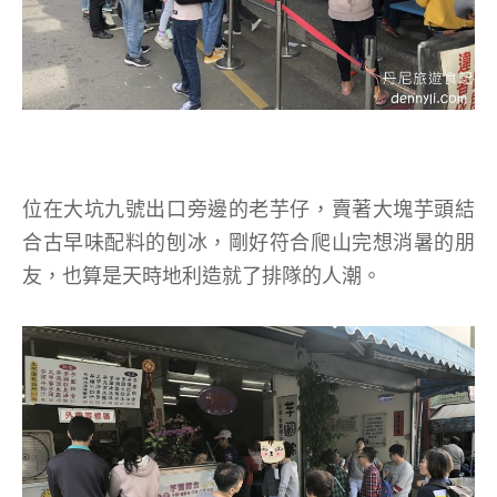
位在大坑九號出口旁邊的老芋仔，賣著大塊芋頭結
合古早味配料的刨冰，剛好符合爬山完想消暑的朋
友，也算是天時地利造就了排隊的人潮。