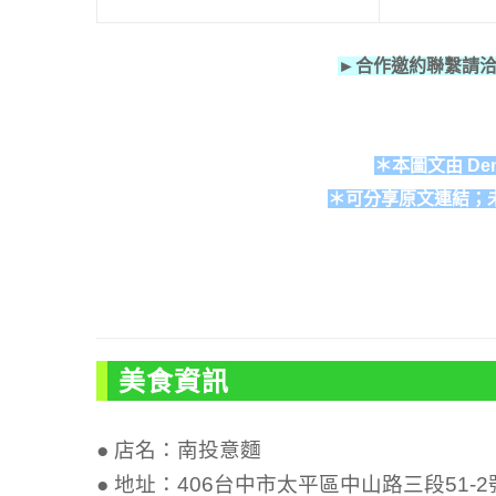
►合作邀約聯繫請
＊本圖文由 Den
＊可分享原文連結；
美食資訊
● 店名：南投意麵
● 地址：406台中市太平區中山路三段51-2