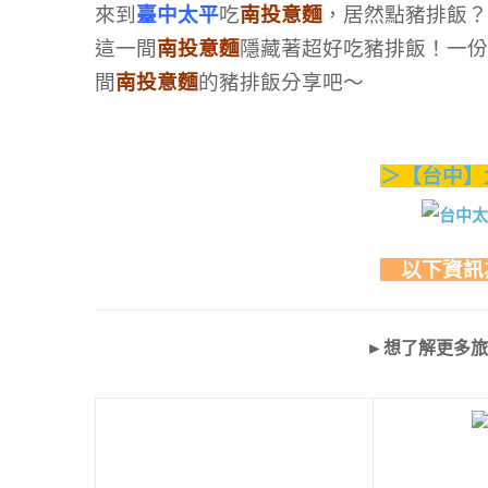
來到
臺中太平
吃
南投意麵
，居然點豬排飯？
這一間
南投意麵
隱藏著超好吃豬排飯！一份
間
南投意麵
的豬排飯分享吧～
＞【台中】
以下資訊
►想了解更多旅