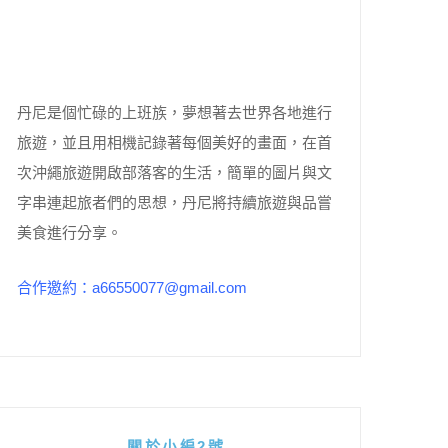
丹尼是個忙碌的上班族，夢想著去世界各地進行
旅遊，並且用相機記錄著每個美好的畫面，在首
次沖繩旅遊開啟部落客的生活，簡單的圖片與文
字串連起旅者們的思想，丹尼將持續旅遊與品嘗
美食進行分享。
合作邀約：a66550077@gmail.com
關於小編2號