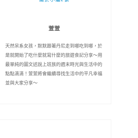
萱萱
天然呆系女孩，默默跟著丹尼走到哪吃到哪，於
是就開始了吃什麼就寫什麼的旅遊食記分享～用
最單純的圖文述說上班族的週末時光與生活中的
點點滴滴！萱萱將會繼續尋找生活中的平凡幸福
並與大家分享～