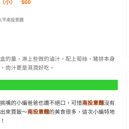
（小） $60
盒的量，淋上些微的滷汁，配上筍絲，豬排本身
，肉汁更是濕潤好吃。
挑嘴的小編爸爸也讚不絕口，可惜
南投意麵
沒有
出來買飯～
南投意麵
的美食很多，這次小編特地
！