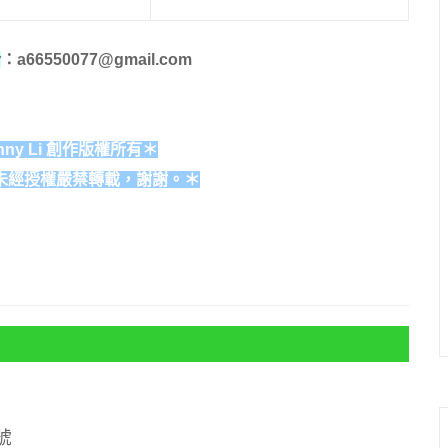
洽
：a66550077@gmail.com
ny Li 創作版權所有＊
未經授權嚴禁轉載，謝謝。＊
號