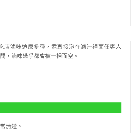
吃店滷味這麼多種，還直接泡在滷汁裡面任客人
間，滷味幾乎都會被一掃而空。
常清楚。