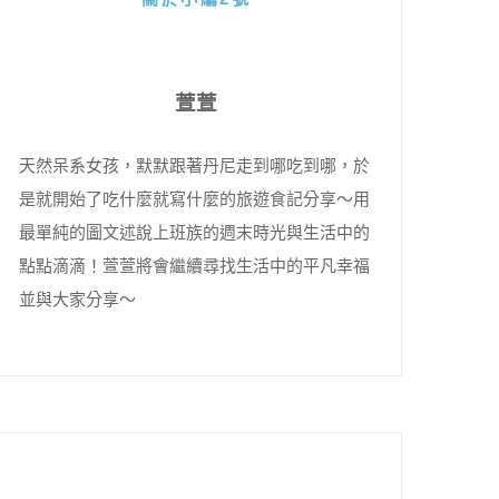
萱萱
天然呆系女孩，默默跟著丹尼走到哪吃到哪，於
是就開始了吃什麼就寫什麼的旅遊食記分享～用
最單純的圖文述說上班族的週末時光與生活中的
點點滴滴！萱萱將會繼續尋找生活中的平凡幸福
並與大家分享～