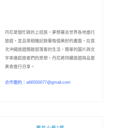
丹尼是個忙碌的上班族，夢想著去世界各地進行
旅遊，並且用相機記錄著每個美好的畫面，在首
次沖繩旅遊開啟部落客的生活，簡單的圖片與文
字串連起旅者們的思想，丹尼將持續旅遊與品嘗
美食進行分享。
合作邀約：a66550077@gmail.com
關於小編2號