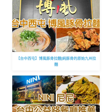
【台中西屯】博風豚骨拉麵|純豚骨的原始九州拉
麵