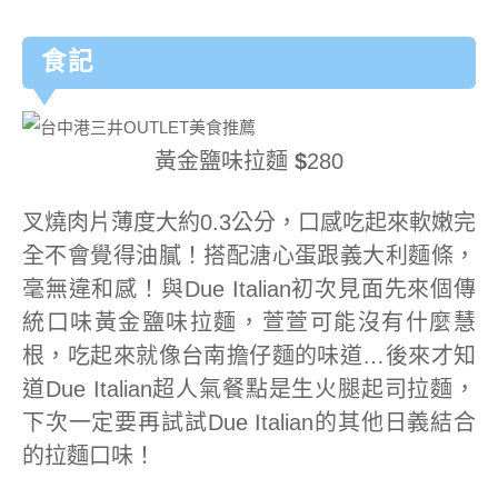
食記
黃金鹽味拉麵
$
280
叉燒肉片薄度大約0.3公分，口感吃起來軟嫩完
全不會覺得油膩！搭配溏心蛋跟義大利麵條，
毫無違和感！與Due Italian初次見面先來個傳
統口味黃金鹽味拉麵，萱萱可能沒有什麼慧
根，吃起來就像台南擔仔麵的味道…後來才知
道Due Italian超人氣餐點是生火腿起司拉麵，
下次一定要再試試Due Italian的其他日義結合
的拉麵口味！