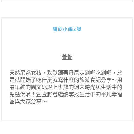
關於小編2號
萱萱
天然呆系女孩，默默跟著丹尼走到哪吃到哪，於
是就開始了吃什麼就寫什麼的旅遊食記分享～用
最單純的圖文述說上班族的週末時光與生活中的
點點滴滴！萱萱將會繼續尋找生活中的平凡幸福
並與大家分享～