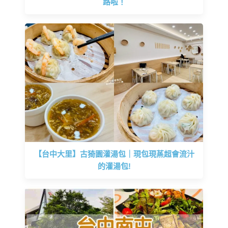
路啦！
【台中大里】古猗園灌湯包｜現包現蒸超會流汁
的灌湯包!