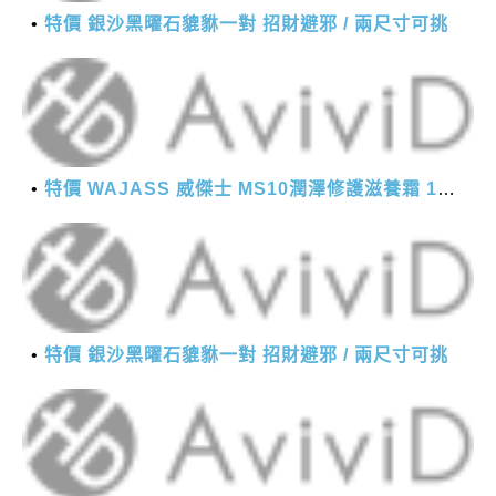
特價 銀沙黑曜石貔貅一對 招財避邪 / 兩尺寸可挑
特價 WAJASS 威傑士 MS10潤澤修護滋養霜 130ml
特價 銀沙黑曜石貔貅一對 招財避邪 / 兩尺寸可挑