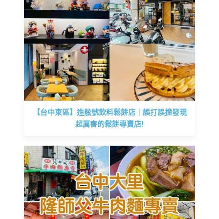
【台中東區】進舷號飲料鬆餅店｜誤打誤撞發現
超厲害的鬆餅專賣店!