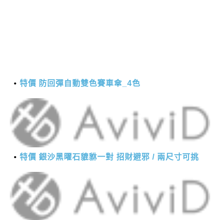
特價 防回彈自動雙色賽車傘_4色
特價 銀沙黑曜石貔貅一對 招財避邪 / 兩尺寸可挑