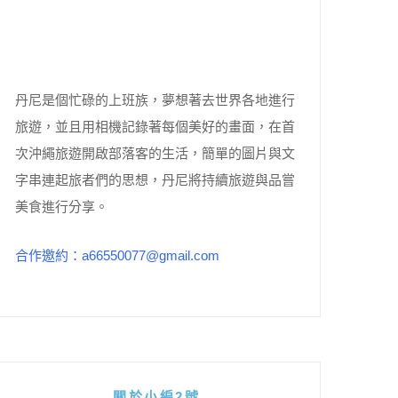
丹尼是個忙碌的上班族，夢想著去世界各地進行
旅遊，並且用相機記錄著每個美好的畫面，在首
次沖繩旅遊開啟部落客的生活，簡單的圖片與文
字串連起旅者們的思想，丹尼將持續旅遊與品嘗
美食進行分享。
合作邀約：a66550077@gmail.com
關於小編2號