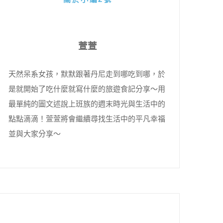
萱萱
天然呆系女孩，默默跟著丹尼走到哪吃到哪，於
是就開始了吃什麼就寫什麼的旅遊食記分享～用
最單純的圖文述說上班族的週末時光與生活中的
點點滴滴！萱萱將會繼續尋找生活中的平凡幸福
並與大家分享～