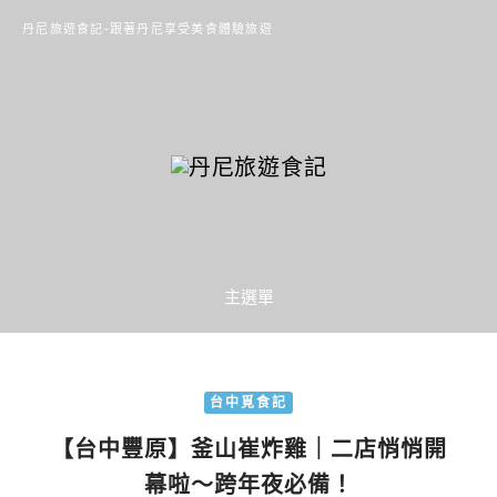
丹尼旅遊食記-跟著丹尼享受美食體驗旅遊
主選單
台中覓食記
【台中豐原】釜山崔炸雞｜二店悄悄開
幕啦～跨年夜必備！