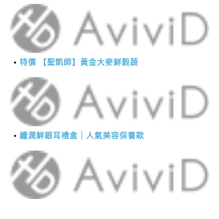
特價 【聖凱師】黃金大麥鮮穀蔬
纖潤鮮銀耳禮盒｜人氣美容保養款