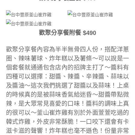
歡聚分享餐附餐 $490
歡聚分享餐內容為半半無骨四人份，搭配洋蔥
圈、辣味薯球、炸年糕以及薯條～可以說是一
個套餐就通通包含店內的招牌主打了～醬料有
四種可以選擇：甜醬、辣醬、辛辣醬、蒜味以
及醬油～這次我們挑選了甜醬以及蒜味！上桌
的時候真的是被蒜味香氣給迷昏～甜醬帶點微
辣，是大眾常見喜愛的口味！醬料的調味上真
的很可以～釜山崔炸雞有別於外面萱萱吃過的
韓式炸雞，外皮非常酥脆！一口咬下還會有卡
滋卡滋的聲響！炸年糕也毫不遜色！份量非常