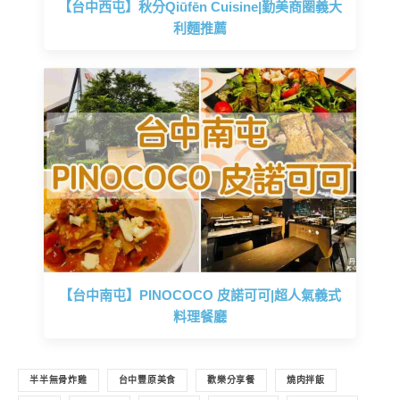
【台中西屯】秋分Qiūfēn Cuisine|勤美商圈義大
利麵推薦
【台中南屯】PINOCOCO 皮諾可可|超人氣義式
料理餐廳
半半無骨炸雞
台中豐原美食
歡樂分享餐
燒肉拌飯