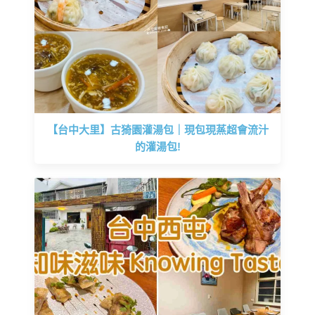
【台中大里】古猗園灌湯包｜現包現蒸超會流汁
的灌湯包!