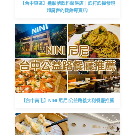
【台中東區】進舷號飲料鬆餅店｜誤打誤撞發現
超厲害的鬆餅專賣店!
【台中南屯】NINI 尼尼|公益路義大利餐廳推薦