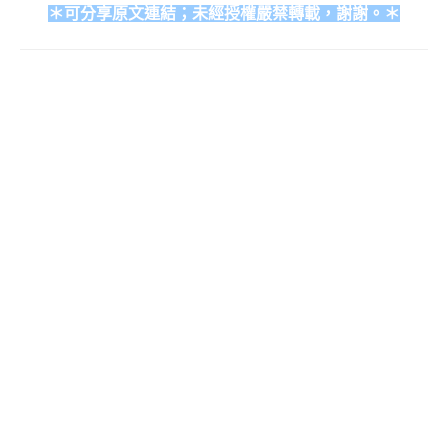
＊可分享原文連結；未經授權嚴禁轉載，謝謝。＊