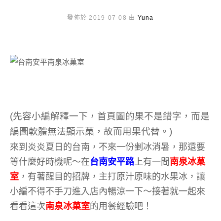
發佈於 2019-07-08 由
Yuna
(先容小編解釋一下，首頁圖的果不是錯字，而是
編圖軟體無法顯示菓，故而用果代替。)
來到炎炎夏日的台南，不來一份剉冰消暑，那還要
等什麼好時機呢～在
台南安平路
上有一間
南泉冰菓
室
，有著醒目的招牌，主打原汁原味的水果冰，讓
小編不得不手刀進入店內暢涼一下～接著就一起來
看看這次
南泉冰菓室
的用餐經驗吧！