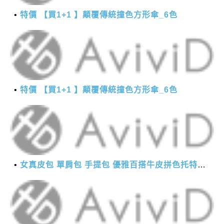
特價 【買1+1 】顛覆傳統撞色方形傘_6色
特價 【買1+1 】顛覆傳統撞色方形傘_6色
女真皮包 單肩包 手提包 優雅百搭牛皮拼色托特包(6色)【XWL780163】＊艾美時尚(現+預)