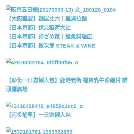
【大阪難波】麺屋丈六｜雞湯拉麵
【日本京都】伏見稻荷大社
【日本京都】祢ざめ家｜鰻魚料理店
【日本京都】銀次郎 STEAK & WINE
【彰化一日遊懶人包】鹿港老街 福寶乳牛彩繪村 貓
頭鷹廣場
【南投埔里】一日遊懶人包