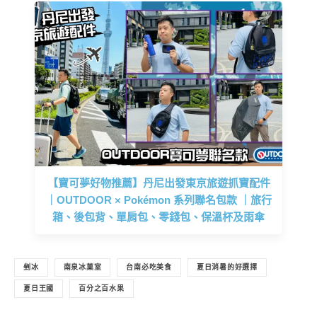
【寶可夢好物推薦】丹尼出發東京旅遊抓寶配件
｜OUTDOOR × Pokémon 系列聯名包款 ｜旅行
箱、後包背、單肩包、零錢包、保溫杯及雨傘
剉冰
南泉冰菓室
台南必吃美食
夏日消暑的好選擇
夏日王國
百分之百水果