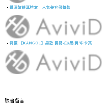
纖潤鮮銀耳禮盒｜人氣美容保養款
特價 【KANGOL】男款 長襪-白/黑/黃/中卡其
臉書留言