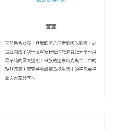
萱萱
天然呆系女孩，默默跟著丹尼走到哪吃到哪，於
是就開始了吃什麼就寫什麼的旅遊食記分享～用
最單純的圖文述說上班族的週末時光與生活中的
點點滴滴！萱萱將會繼續尋找生活中的平凡幸福
並與大家分享～