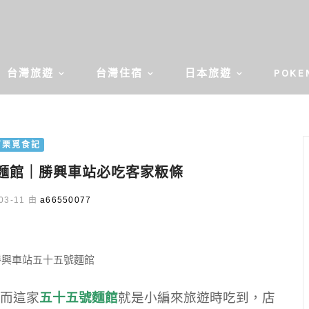
台灣旅遊
台灣住宿
日本旅遊
POKE
苗栗覓食記
麵館｜勝興車站必吃客家粄條
03-11 由
a66550077
而這家
五十五號麵館
就是小編來旅遊時吃到，店