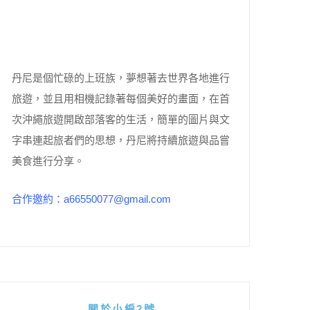
丹尼是個忙碌的上班族，夢想著去世界各地進行
旅遊，並且用相機記錄著每個美好的畫面，在首
次沖繩旅遊開啟部落客的生活，簡單的圖片與文
字串連起旅者們的思想，丹尼將持續旅遊與品嘗
美食進行分享。
合作邀約：a66550077@gmail.com
關於小編2號