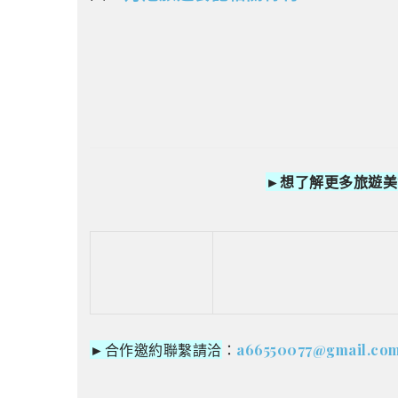
►想了解更多旅遊美
►
合作邀約聯繫請洽
：
a66550077@gmail.co