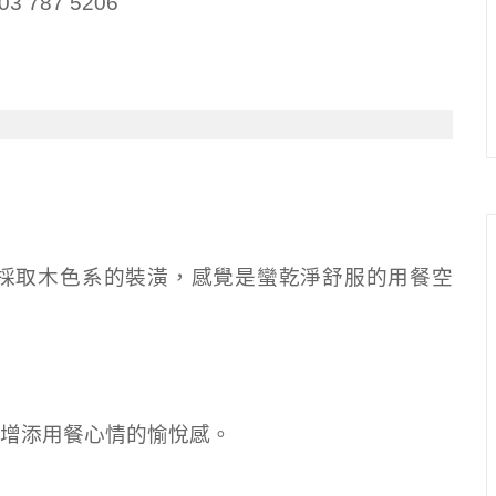
3 787 5206
採取木色系的裝潢，感覺是蠻乾淨舒服的用餐空
增添用餐心情的愉悅感。