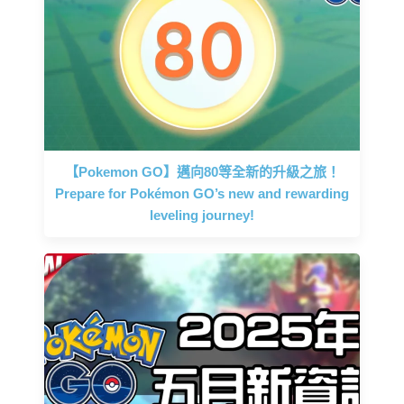
【Pokemon GO】邁向80等全新的升級之旅！
Prepare for Pokémon GO’s new and rewarding
leveling journey!