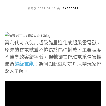
發佈於 2021-03-15 由
a66550077
第六代可以使用超級能量進化成超級雷電獸，
原先的雷電獸並不擅長於PVP對戰，主要坦度
不佳導致容錯率低，但牠卻在PVE電系傷害裡
贏過
超級電龍
！為何如此就就讓丹尼帶玩家們
深入了解。