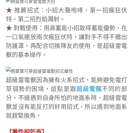
★
推薦招式：小招大聲咆哮、第一招瘋狂伏
特、第二招烈焰濺射。
★
對戰使用：用高蓄能小招取得蓄能優勢，在
一口氣連放兩次瘋狂伏特，讓對手不得不繳出
防護罩，再配合切換隊友的使用，是超級雷電
獸的基本操作。
超級雷電獸因為擁有火系招式，能夠避免電打
草弱勢的困境，這點是跟
超級電龍
不同的部
分，不過遇到自身所怕的地面系時，超級雷電
獸並沒有能反打的好用招式，所以遇到地面系
就趕緊換角。
【屬性相剋表】