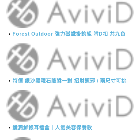
Forest Outdoor 強力磁鐵掛鉤組 附D扣 共九色
特價 銀沙黑曜石貔貅一對 招財避邪 / 兩尺寸可挑
纖潤鮮銀耳禮盒｜人氣美容保養款