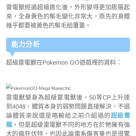
雷電獸經過超級進化後，外形變得更加膨脹起
來，全身黃色的鬃毛變化非常大，原先的身體
幾乎都要被黃色的鬃毛給覆蓋。
能力分析
超級雷電獸在Pokemon GO遊戲裡的資料：
雷電獸變身為超級雷電獸後，50等CP上升達
到4048，體質本身的弱勢問題直接解決，不過
論體質來說還是略輸給之前介紹過的
超級電
龍
，但是超級雷電獸不同的地方在於牠擁有強
大的瘋狂伏特，也因此論電系傷害量也是很驚