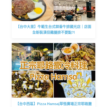
【台中大里】牛範生台式蒜香牛排國光店｜店面
全新裝潢但雞腿排不要點?!
【台中西區】Pizza Hamsa|草悟廣場正宗耶路撒