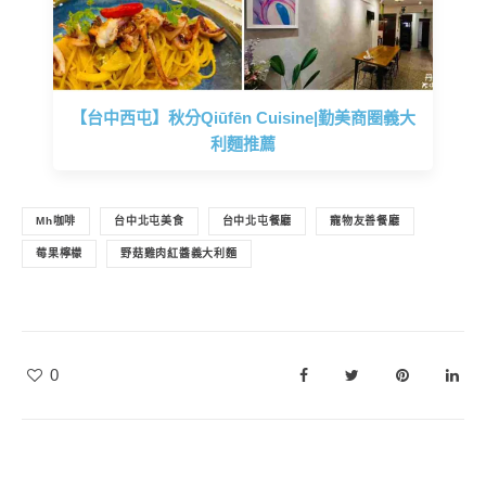
【台中西屯】秋分Qiūfēn Cuisine|勤美商圈義大
利麵推薦
Mh咖啡
台中北屯美食
台中北屯餐廳
寵物友善餐廳
莓果檸檬
野菇雞肉紅醬義大利麵
0