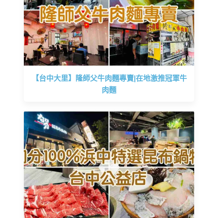
【台中大里】隆師父牛肉麵專賣|在地激推冠軍牛
肉麵