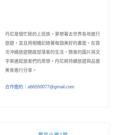
丹尼是個忙碌的上班族，夢想著去世界各地進行
旅遊，並且用相機記錄著每個美好的畫面，在首
次沖繩旅遊開啟部落客的生活，簡單的圖片與文
字串連起旅者們的思想，丹尼將持續旅遊與品嘗
美食進行分享。
合作邀約：a66550077@gmail.com
關於小編2號