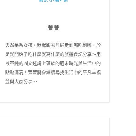
萱萱
天然呆系女孩，默默跟著丹尼走到哪吃到哪，於
是就開始了吃什麼就寫什麼的旅遊食記分享～用
最單純的圖文述說上班族的週末時光與生活中的
點點滴滴！萱萱將會繼續尋找生活中的平凡幸福
並與大家分享～