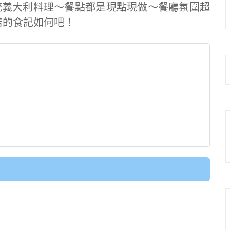
統義大利料理～餐點都是現點現做～餐廳氛圍超
中店的食記如何吧！