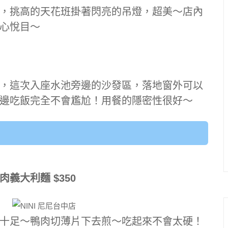
亮，挑高的天花班掛著閃亮的吊燈，超美～店內
心悅目～
，這次入座水池旁邊的沙發區，落地窗外可以
邊吃飯完全不會尷尬！用餐的隱密性很好～
義大利麵 $350
十足～鴨肉切薄片下去煎～吃起來不會太硬！