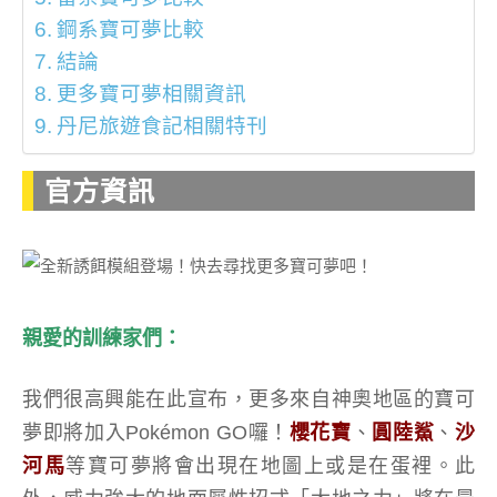
鋼系寶可夢比較
結論
更多寶可夢相關資訊
丹尼旅遊食記相關特刊
官方資訊
親愛的訓練家們：
我們很高興能在此宣布，更多來自神奧地區的寶可
夢即將加入Pokémon GO囉！
櫻花寶
、
圓陸鯊
、
沙
河馬
等寶可夢將會出現在地圖上或是在蛋裡。此