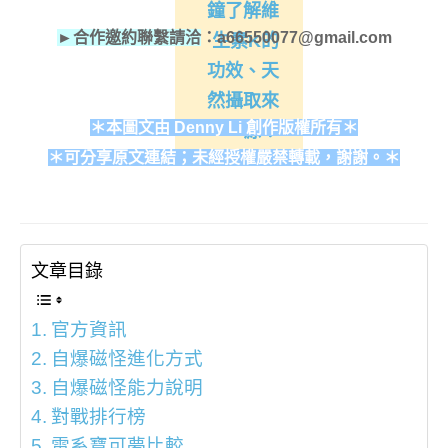
鐘了解維
►合作邀約聯繫請洽
：a66550077@gmail.com
生素K的
功效、天
然攝取來
＊本圖文由 Denny Li 創作版權所有＊
源！
＊可分享原文連結；未經授權嚴禁轉載，謝謝。＊
文章目錄
官方資訊
自爆磁怪進化方式
自爆磁怪能力說明
對戰排行榜
雷系寶可夢比較