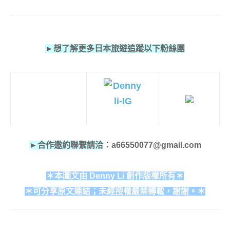
►想了解更多日本旅遊追蹤以下粉絲團
►合作邀約聯繫請洽
：a66550077@gmail.com
＊本圖文由 Denny Li 創作版權所有＊
＊可分享原文連結；未經授權嚴禁轉載，謝謝。＊