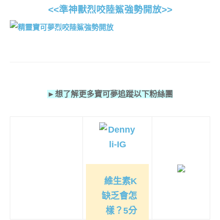
<<準神獸烈咬陸鯊強勢開放>>
►想了解更多寶可夢追蹤以下粉絲團
維生素K
缺乏會怎
樣？5分