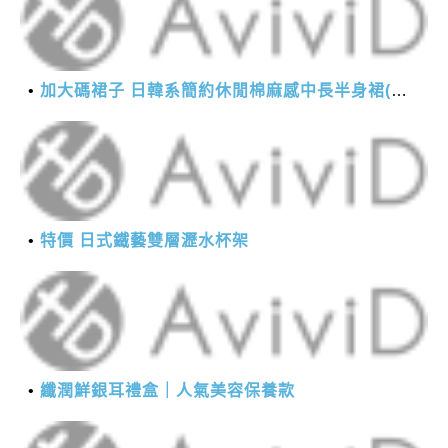
加大碼裙子 日韓系簡約休閒棉麻感中長半身裙(M-2XL)【XMS54038】＊艾美時尚(現+預)
特價 日式鐵藝雙層瀝水杯架
纖潤鮮銀耳禮盒｜人氣美容保養款