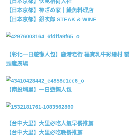
【日本京都】伏見稻荷大社
【日本京都】祢ざめ家｜鰻魚料理店
【日本京都】銀次郎 STEAK & WINE
【彰化一日遊懶人包】鹿港老街 福寶乳牛彩繪村 貓
頭鷹廣場
【南投埔里】一日遊懶人包
【台中大里】大里必吃人氣早餐推薦
【台中大里】大里必吃晚餐推薦