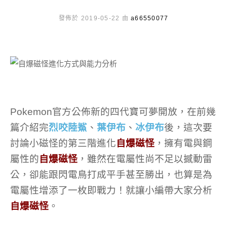
發佈於 2019-05-22 由
a66550077
Pokemon官方公佈新的四代寶可夢開放，在前幾
篇介紹完
烈咬陸鯊
、
葉伊布
、
冰伊布
後，這次要
討論小磁怪的第三階進化
自爆磁怪
，擁有電與鋼
屬性的
自爆磁怪
，雖然在電屬性尚不足以撼動雷
公，卻能跟閃電鳥打成平手甚至勝出，也算是為
電屬性增添了一枚即戰力！就讓小編帶大家分析
自爆磁怪
。