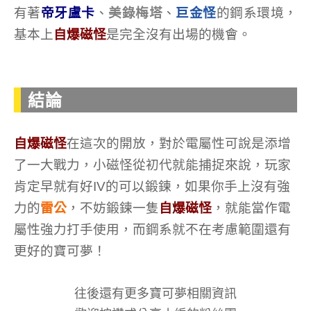
有著
帝牙盧卡
、
美錄梅塔
、
巨金怪
的鋼系環境，
基本上
自爆磁怪
是完全沒有出場的機會。
結論
自爆磁怪
在這次的開放，對於電屬性可說是添增
了一大戰力，小磁怪從初代就能捕捉來說，玩家
肯定早就有好IV的可以鍛鍊，如果你手上沒有強
力的
雷公
，不妨鍛鍊一隻
自爆磁怪
，就能當作電
屬性強力打手使用，而鋼系就不在考慮範圍還有
更好的寶可夢！
往後還有更多寶可夢相關資訊