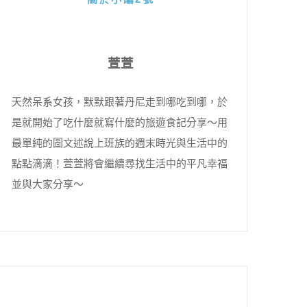
萱萱
天然呆系女孩，默默跟著丹尼走到哪吃到哪，於
是就開始了吃什麼就寫什麼的旅遊食記分享～用
最單純的圖文述說上班族的週末時光與生活中的
點點滴滴！萱萱將會繼續尋找生活中的平凡幸福
並與大家分享～