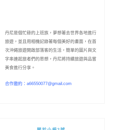
丹尼是個忙碌的上班族，夢想著去世界各地進行
旅遊，並且用相機記錄著每個美好的畫面，在首
次沖繩旅遊開啟部落客的生活，簡單的圖片與文
字串連起旅者們的思想，丹尼將持續旅遊與品嘗
美食進行分享。
合作邀約：a66550077@gmail.com
關於小編2號