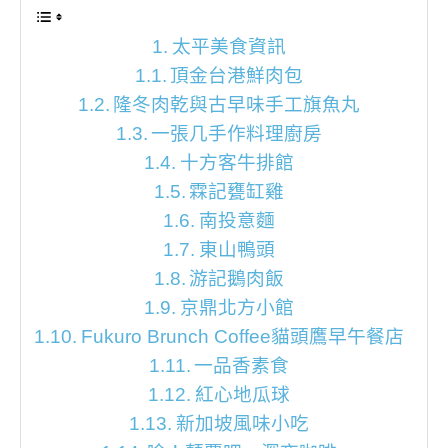
太平美食資訊
頂金台港鮮肉包
隆冬肉乾與古早味手工旗魚丸
一張几手作料理廚房
十方客牛排館
霖記甕缸雞
南投意麵
東山鴨頭
游記鵝肉飯
京鼎北方小館
Fukuro Brunch Coffee貓頭鷹早午餐店
一品香素食
紅心地瓜球
新加坡風味小吃