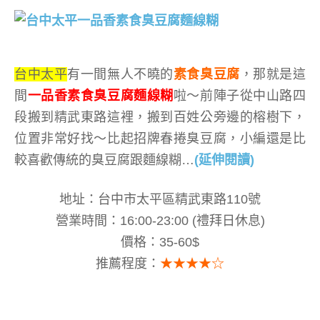
台中太平
有一間無人不曉的
素食臭豆腐
，那就是這
間
一品香素食臭豆腐麵線糊
啦～前陣子從中山路四
段搬到精武東路這裡，搬到百姓公旁邊的榕樹下，
位置非常好找～比起招牌春捲臭豆腐，小編還是比
較喜歡傳統的臭豆腐跟麵線糊
…
(延伸閱讀)
地址：台中市太平區精武東路110號
營業時間：16:00-23:00 (禮拜日休息)
價格：35-60$
推薦程度：
★★★★☆