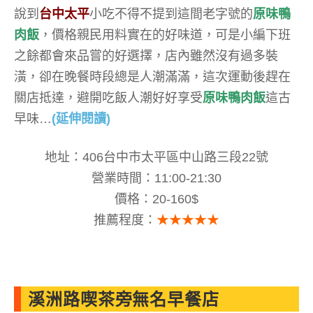
說到
台中太平
小吃不得不提到這間老字號的
原味鴨
肉飯
，價格親民用料實在的好味道，可是小編下班
之餘都會來品嘗的好選擇，店內雖然沒有過多裝
潢，卻在晚餐時段總是人潮滿滿，這次運動後趕在
關店抵達，避開吃飯人潮好好享受
原味鴨肉飯
這古
早味…
(延伸閱讀)
地址：406台中市太平區中山路三段22號
營業時間：11:00-21:30
價格：20-160$
推薦程度：
★★★★★
溪洲路喫茶旁無名早餐店