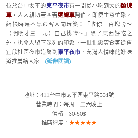
位於台中太平的
東平夜市
有一間從小吃到大的
麵線
車
，人人親切著叫著
麵線車
阿伯，即便生意忙碌，
結帳時還不忘跟客人開玩笑：「收你三百塊唷～
（明明才三十元）自己找唷～」除了東西好吃之
外，也令人留下深刻的印象。一批批忠實食客從舊
宜欣社區夜市追隨到
東平夜市
，充滿人情味的好味
道推薦給大家…
(延伸閱讀)
地址：411台中市太平區東平路501號
營業時間：每周一三六晚上
價格：30-50$
推薦程度：
★★★★★