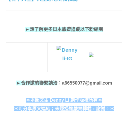
►想了解更多日本旅遊追蹤以下粉絲團
►合作邀約聯繫請洽
：a66550077@gmail.com
＊本圖文由 Denny Li 創作版權所有＊
＊可分享原文連結；未經授權嚴禁轉載，謝謝。＊