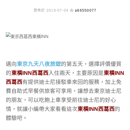
發佈於 2019-07-04 由
a66550077
邁向
東京九天八夜旅遊
的第五天，選擇評價優質
的
東橫INN西葛西
入住兩天，主要原因是
東橫INN
西葛西
有提供迪士尼接駁車來回的服務，加上免
費自助式早餐供旅客可享用，讓想去東京迪士尼
的朋友，可以吃飽上車享受前往迪士尼的好心
情，就讓小編帶大家看看這次
東橫INN西葛西
的
體驗吧。