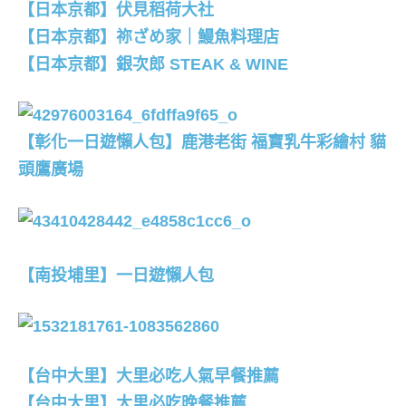
【日本京都】伏見稻荷大社
【日本京都】祢ざめ家｜鰻魚料理店
【日本京都】銀次郎 STEAK & WINE
【彰化一日遊懶人包】鹿港老街 福寶乳牛彩繪村 貓
頭鷹廣場
【南投埔里】一日遊懶人包
【台中大里】大里必吃人氣早餐推薦
【台中大里】大里必吃晚餐推薦