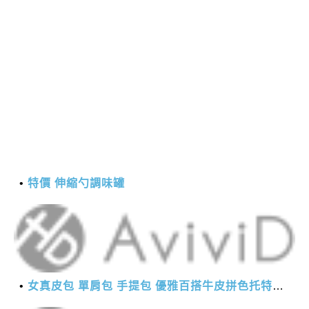
特價 伸縮勺調味罐
女真皮包 單肩包 手提包 優雅百搭牛皮拼色托特包(6色)【XWL780163】＊艾美時尚(現+預)