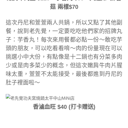
菇 兩樣$70
這次丹尼和萱萱兩人共鍋，所以又點了其他副
餐，說到老先覺，一定要吃吃他們家的招牌丸
子：芋香丸！每次來用餐都必點一份～敢吃芋
頭的朋友，可以吃看看唷～肉的份量現在可以
挑選小中大份，有點像是十二鍋也有分菜多肉
少或是肉多菜少的概念，但這次嫩肩牛肉片腥
味太重，萱萱不太能接受，最後都進到丹尼的
肚子裡面啦～
香滷血旺 $40 (打卡贈送)