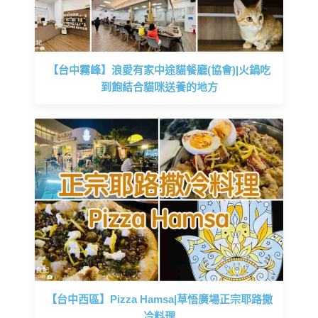
【台中霧峰】浪愛有家中途貓餐廳(協會)|火鍋吃
到飽結合貓咪送養的地方
【台中西區】Pizza Hamsa|草悟廣場正宗耶路撒
冷料理