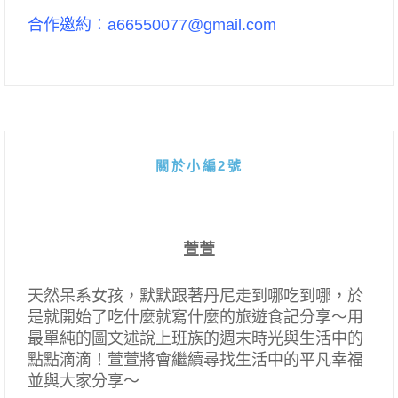
合作邀約：a66550077@gmail.com
關於小編2號
萱萱
天然呆系女孩，默默跟著丹尼走到哪吃到哪，於
是就開始了吃什麼就寫什麼的旅遊食記分享～用
最單純的圖文述說上班族的週末時光與生活中的
點點滴滴！萱萱將會繼續尋找生活中的平凡幸福
並與大家分享～