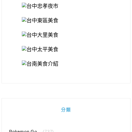
分類
Pokemon Go
(737)