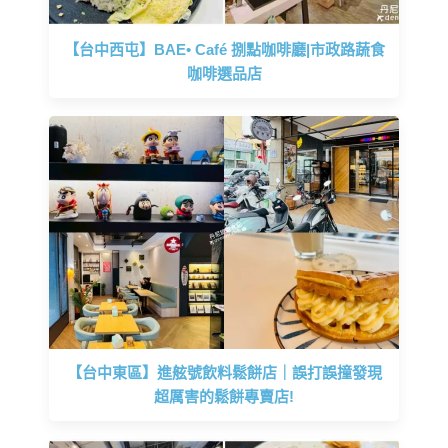
【台中西屯】BAE• Café 捌點咖啡廳|市政路蔬食
咖啡選品店
【台中東區】進舷號飲料鬆餅店｜誤打誤撞發現
超厲害的鬆餅專賣店!