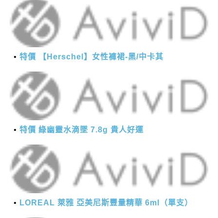
特價 【Herschel】女性褲裙-黑/中卡其
特價 綠幽靈水滴墜 7.8g 貴人好運
LOREAL 萊雅 亞美尼斯豐量精華 6ml（單支）