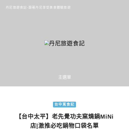
丹尼旅遊食記-跟著丹尼享受美食體驗旅遊
主選單
台中覓食記
【台中太平】老先覺功夫窯燒鍋MiNi
店|激推必吃鍋物口袋名單