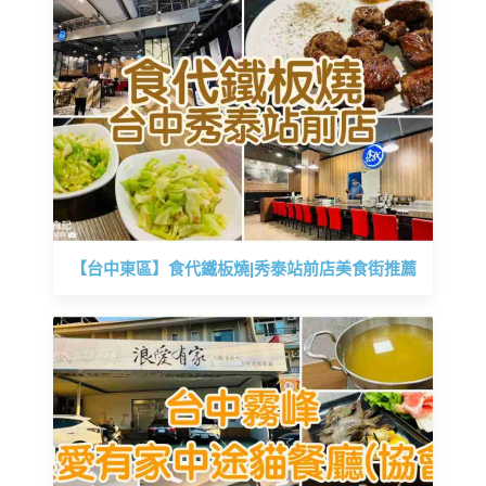
【台中東區】食代鐵板燒|秀泰站前店美食街推薦