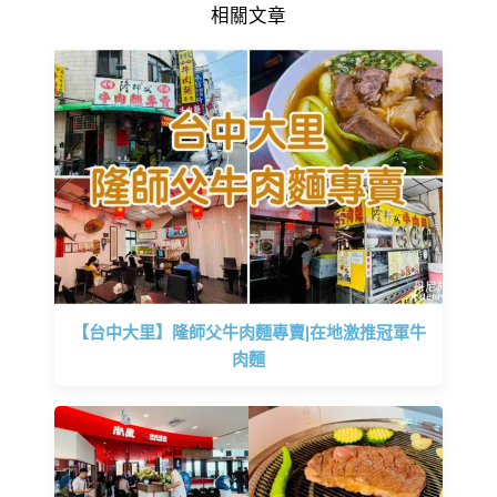
相關文章
【台中大里】隆師父牛肉麵專賣|在地激推冠軍牛
肉麵