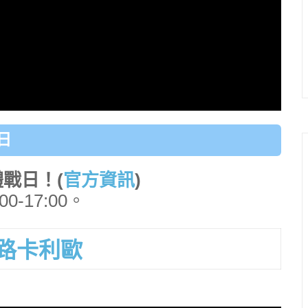
日
體戰日！
(
官方資訊
)
0-17:00。
路卡利歐