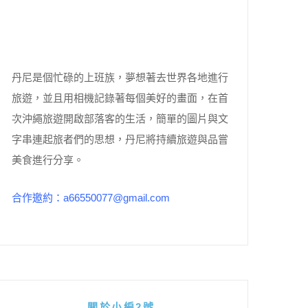
丹尼是個忙碌的上班族，夢想著去世界各地進行
旅遊，並且用相機記錄著每個美好的畫面，在首
次沖繩旅遊開啟部落客的生活，簡單的圖片與文
字串連起旅者們的思想，丹尼將持續旅遊與品嘗
美食進行分享。
合作邀約：a66550077@gmail.com
關於小編2號