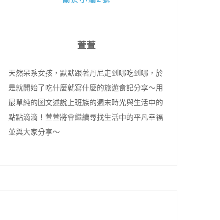
萱萱
天然呆系女孩，默默跟著丹尼走到哪吃到哪，於
是就開始了吃什麼就寫什麼的旅遊食記分享～用
最單純的圖文述說上班族的週末時光與生活中的
點點滴滴！萱萱將會繼續尋找生活中的平凡幸福
並與大家分享～