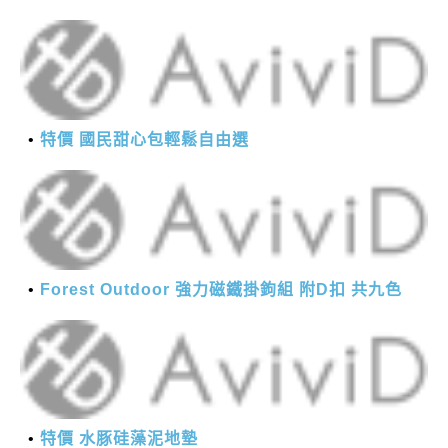
特價 國民甜心包輕鬆自由選
Forest Outdoor 強力磁鐵掛鉤組 附D扣 共九色
特價 水豚硅藻泥地墊