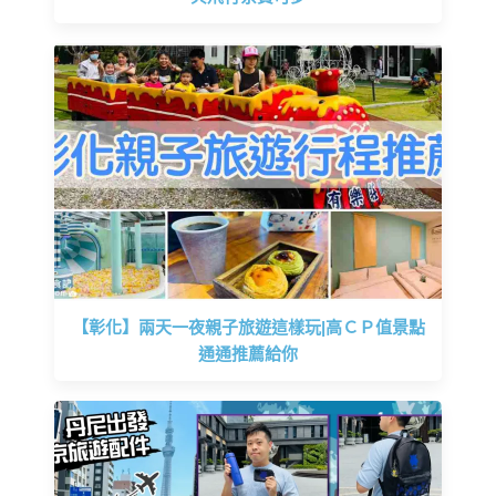
【彰化】兩天一夜親子旅遊這樣玩|高ＣＰ值景點
通通推薦給你