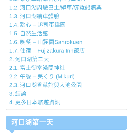
河口湖周遊巴士/纜車/導覽船購票
河口湖纜車體驗
點心 – 起司蛋糕園
自然生活館
晚餐 – 山麓園Sanrokuen
住宿 – Fujizakura Inn飯店
河口湖第二天
富士御室淺間神社
午餐 – 美くり (Mikuri)
河口湖香草館與大池公園
結論
更多日本旅遊資訊
河口湖第一天