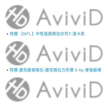
特價 【NFL】中性落肩隊伍印花T-淺卡其
特價 捷克綠玻隕石-捷克隕石方形墜 6.4g 增強磁場