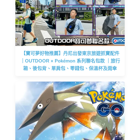
【寶可夢好物推薦】丹尼出發東京旅遊抓寶配件
｜OUTDOOR × Pokémon 系列聯名包款 ｜旅行
箱、後包背、單肩包、零錢包、保溫杯及雨傘