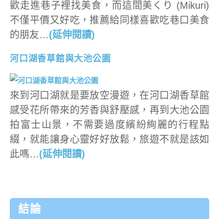
歡走進巷子裡找美食，而這間美くり (Mikuri)
不僅平價又好吃，推薦給同樣喜歡吃巷口美食
的朋友…
(延伸閱讀)
河口湖香草館與大池公園
來到河口湖就是要放空漫遊，在河口湖香草館
感受花所帶來的芳香與舒壓感，再到大池公園
拍富士山景，不需要過度繽紛絢麗的行程點
綴，就能讓身心靈好好放鬆，旅遊不就是該如
此嗎…
(延伸閱讀)
結論