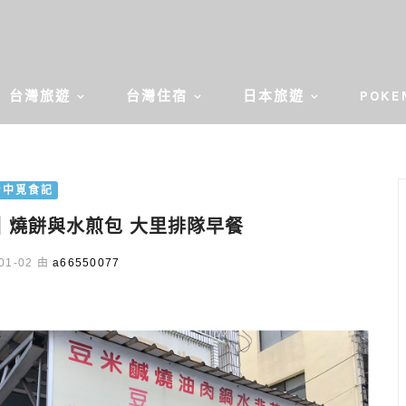
台灣旅遊
台灣住宿
日本旅遊
POKE
台中覓食記
｜燒餅與水煎包 大里排隊早餐
01-02 由
a66550077