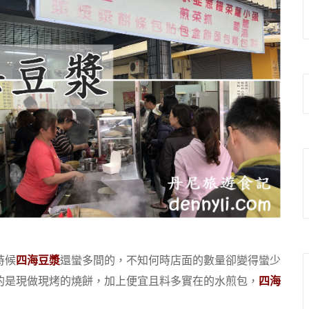
時候
四海豆漿
還蠻多間的，不知何時店面的數量卻變得蠻少
的是現做現烤的燒餅，加上便宜且料多實在的水煎包，
四海