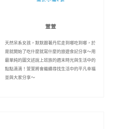
萱萱
天然呆系女孩，默默跟著丹尼走到哪吃到哪，於
是就開始了吃什麼就寫什麼的旅遊食記分享～用
最單純的圖文述說上班族的週末時光與生活中的
點點滴滴！萱萱將會繼續尋找生活中的平凡幸福
並與大家分享～