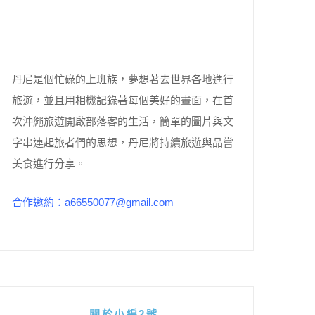
丹尼是個忙碌的上班族，夢想著去世界各地進行
旅遊，並且用相機記錄著每個美好的畫面，在首
次沖繩旅遊開啟部落客的生活，簡單的圖片與文
字串連起旅者們的思想，丹尼將持續旅遊與品嘗
美食進行分享。
合作邀約：a66550077@gmail.com
關於小編2號