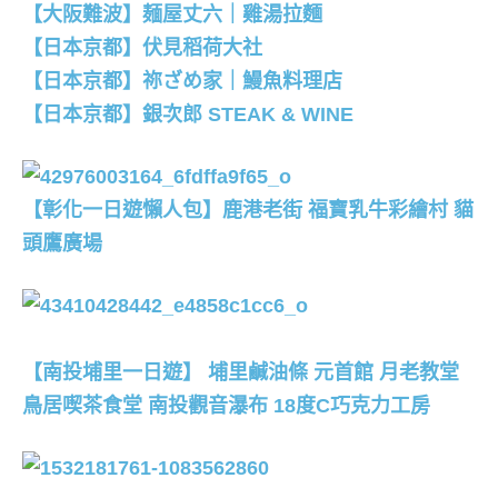
【大阪難波】麺屋丈六｜雞湯拉麵
【日本京都】伏見稻荷大社
【日本京都】祢ざめ家｜鰻魚料理店
【日本京都】銀次郎 STEAK & WINE
【彰化一日遊懶人包】鹿港老街 福寶乳牛彩繪村 貓
頭鷹廣場
【南投埔里一日遊】 埔里鹹油條 元首館 月老教堂
鳥居喫茶食堂 南投觀音瀑布 18度C巧克力工房