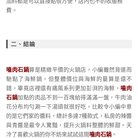
加料都是可以直接點很方便，店內也不酌收服務
費。
二、結論
嗑肉石鍋
算是精緻平價的火鍋店，小編雖然背道而
馳點了海鮮鍋，但整體價位與海鮮的量算是還不
錯，畢竟店裡還有痛風系列更加彭湃的海鮮，
嗑肉
石鍋
加點的肉品不到一百塊給得滿滿一盤，牛肉油
花分布均勻涮一下湯頭就很好吃，比較令小編中意
的是它們家的醬料，總計多達7種款式，私房的辣醬
與青醬是最令人驚豔，提升火鍋料整體的鮮甜。天
冷了喜歡火鍋的你不妨來試試這間
嗑肉石鍋
。