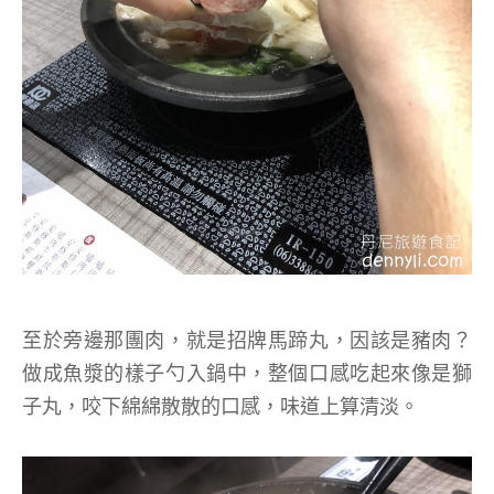
至於旁邊那團肉，就是招牌馬蹄丸，因該是豬肉？
做成魚漿的樣子勺入鍋中，整個口感吃起來像是獅
子丸，咬下綿綿散散的口感，味道上算清淡。