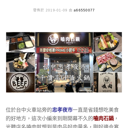
發佈於 2019-01-09 由
a66550077
位於台中火車站旁的
忠孝夜市
一直是省錢想吃美食
的好地方，這次小編來到剛開幕不久的
嗑肉石鍋
，
光聽店名嗑肉就想到是肉品好肉量多，剛好適合寒