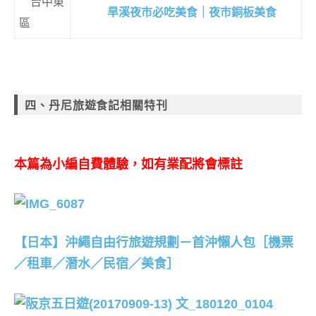
台中東
旱溪夜市必吃美食｜夜市銅板美食
區
四、丹尼旅遊食記相關特刊
本篇為小編自費體驗，如有業配將會標註
【日本】沖繩自由行旅遊規劃－首沖懶人包［機票
／租車／潛水／民宿／美食］