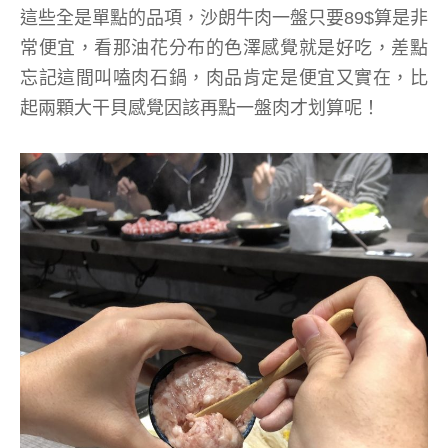
這些全是單點的品項，沙朗牛肉一盤只要89$算是非
常便宜，看那油花分布的色澤感覺就是好吃，差點
忘記這間叫嗑肉石鍋，肉品肯定是便宜又實在，比
起兩顆大干貝感覺因該再點一盤肉才划算呢！