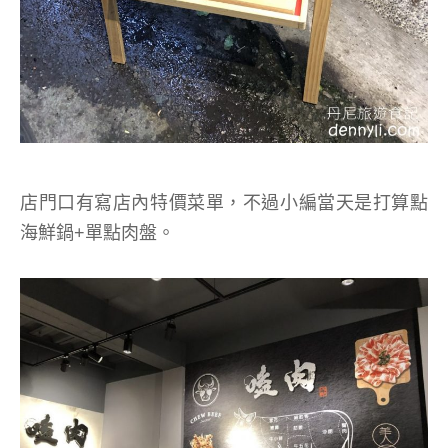
店門口有寫店內特價菜單，不過小編當天是打算點
海鮮鍋+單點肉盤。