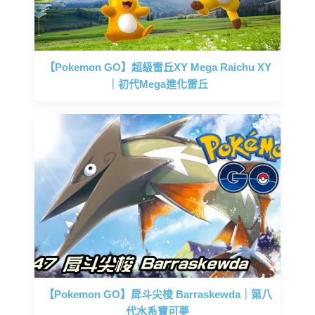
【Pokemon GO】超級雷丘XY Mega Raichu XY
｜初代Mega進化雷丘
【Pokemon GO】戽斗尖梭 Barraskewda｜第八
代水系寶可夢