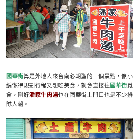
國華街
算是外地人來台南必朝聖的一個景點，像小
編懶得規劃行程又想吃美食，就會直接往
國華街
覓
食，
剛好
潘家牛肉湯
也在國華街上門口也是不少排
隊人潮。