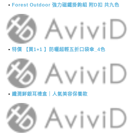
Forest Outdoor 強力磁鐵掛鉤組 附D扣 共九色
特價 【買1+1 】防曬超輕五折口袋傘_4色
纖潤鮮銀耳禮盒｜人氣美容保養款