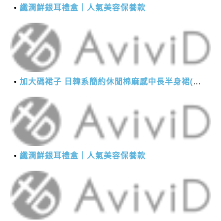
纖潤鮮銀耳禮盒｜人氣美容保養款
加大碼裙子 日韓系簡約休閒棉麻感中長半身裙(M-2XL)【XMS54038】＊艾美時尚(現+預)
纖潤鮮銀耳禮盒｜人氣美容保養款