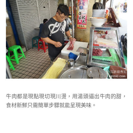
牛肉都是現點現切現川燙，用湯頭逼出牛肉的甜，
食材新鮮只需簡單步驟就能呈現美味。