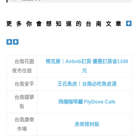
更多你會想知道的台南文章
台南花園
傑克屋｜Airbnb訂房 優惠訂房省1100
夜市住宿
元
台南安平
王氏魚皮｜台南必吃魚皮湯
台南國華
飛鴿咖啡廳 FlyDove Cafe
街
台南康樂
赤崁棺材板
市場