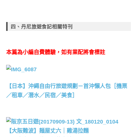
四、丹尼旅遊食記相關特刊
本篇為小編自費體驗，如有業配將會標註
【日本】沖繩自由行旅遊規劃－首沖懶人包［機票
／租車／潛水／民宿／美食］
【大阪難波】麺屋丈六｜雞湯拉麵