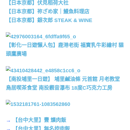
【日本京都】伏見稻荷大社
【日本京都】祢ざめ家｜鰻魚料理店
【日本京都】銀次郎 STEAK & WINE
【彰化一日遊懶人包】鹿港老街 福寶乳牛彩繪村 貓
頭鷹廣場
【南投埔里一日遊】 埔里鹹油條 元首館 月老教堂
鳥居喫茶食堂 南投觀音瀑布 18度C巧克力工房
→
【台中大里】豐 爌肉飯
→
【台中大里】無名控肉飯