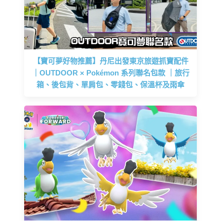
【寶可夢好物推薦】丹尼出發東京旅遊抓寶配件
｜OUTDOOR × Pokémon 系列聯名包款 ｜旅行
箱、後包背、單肩包、零錢包、保溫杯及雨傘