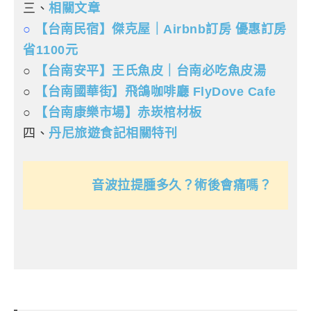
三、
相關文章
○
【台南民宿】傑克屋｜Airbnb訂房 優惠訂房
省1100元
○
【台南安平】王氏魚皮｜台南必吃魚皮湯
○
【台南國華街】飛鴿咖啡廳 FlyDove Cafe
○
【台南康樂市場】赤崁棺材板
四、
丹尼旅遊食記相關特刊
音波拉提腫多久？術後會痛嗎？