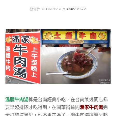
發佈於 2018-12-14 由
a66550077
溫體牛肉湯
算是台南經典小吃，在台南某幾間店都
要早起排隊才吃得到，在國華街這間
潘家牛肉湯
完
全打破這迷思，你不用在為了一碗牛肉湯痛苦早起