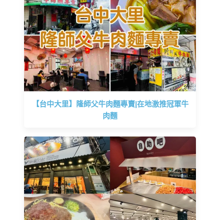
【台中大里】隆師父牛肉麵專賣|在地激推冠軍牛
肉麵