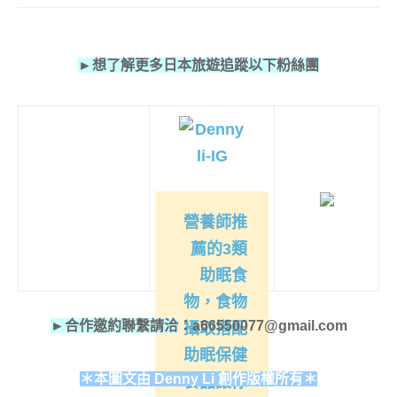
►想了解更多日本旅遊追蹤以下粉絲團
營養師推
薦的3類
助眠食
物，食物
►合作邀約聯繫請洽
：a66550077@gmail.com
攝取搭配
助眠保健
＊本圖文由 Denny Li 創作版權所有＊
食品讓你