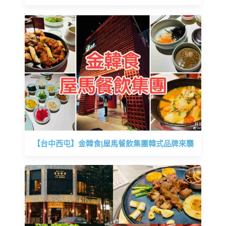
【台中西屯】金韓食|屋馬餐飲集團韓式品牌來襲