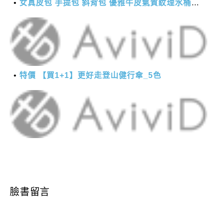
女真皮包 手提包 斜背包 優雅牛皮氣質紋理水桶包(2色)【XBO7950112】＊艾美時尚(現+預)
特價 【買1+1】更好走登山健行傘_5色
臉書留言