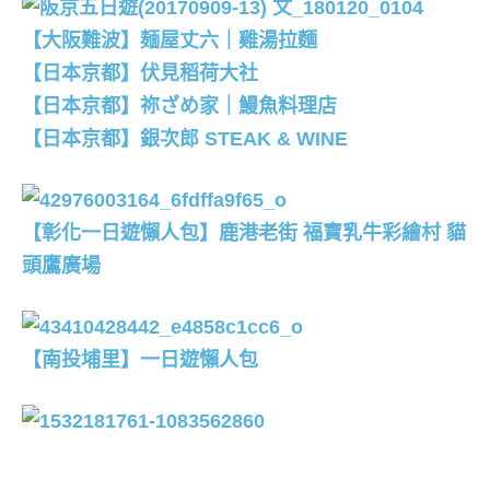
【大阪難波】麺屋丈六｜雞湯拉麵
【日本京都】伏見稻荷大社
【日本京都】祢ざめ家｜鰻魚料理店
【日本京都】銀次郎 STEAK & WINE
【彰化一日遊懶人包】鹿港老街 福寶乳牛彩繪村 貓
頭鷹廣場
【南投埔里】一日遊懶人包