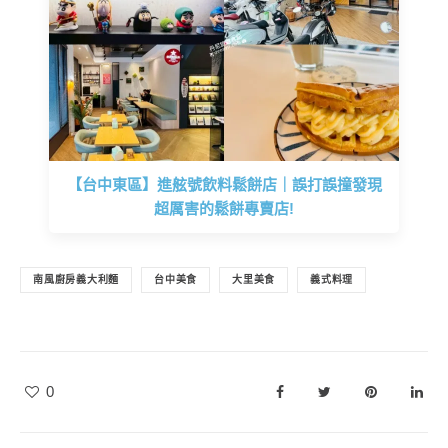
【台中東區】進舷號飲料鬆餅店｜誤打誤撞發現
超厲害的鬆餅專賣店!
南風廚房義大利麵
台中美食
大里美食
義式料理
0