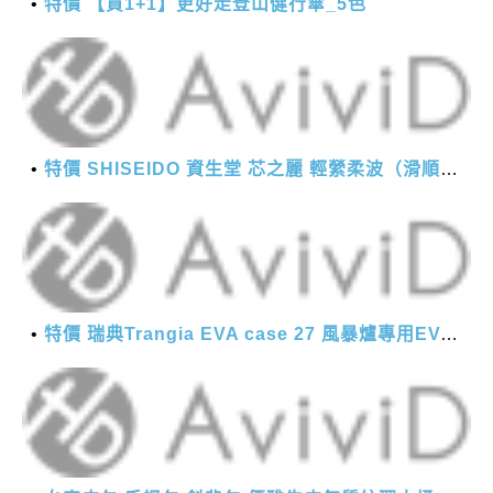
特價 【買1+1】更好走登山健行傘_5色
特價 SHISEIDO 資生堂 芯之麗 輕縈柔波（滑順潤澤）護髮乳 1000g
特價 瑞典Trangia EVA case 27 風暴爐專用EVA 防護外盒(小)-黑