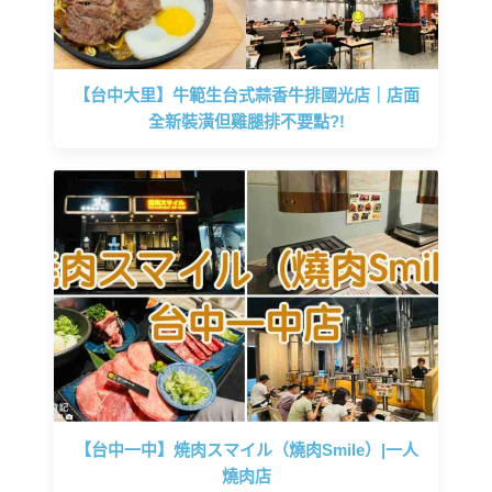
【台中大里】牛範生台式蒜香牛排國光店｜店面
全新裝潢但雞腿排不要點?!
【台中一中】焼肉スマイル（燒肉Smile）|一人
燒肉店