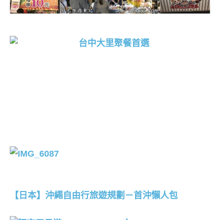
丹尼旅遊食記特刊
【日本】沖繩自由行旅遊規劃－首沖懶人包