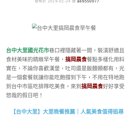
發佈於 2019-02-24 由
a66550077
台中大里國光花市
巷口裡隱藏著一間，裝潢舒適且
食材美味的精緻早午餐，
搞岡晨食
餐點多樣化用料
實在，不論你喜歡漢堡、吐司還是飯麵類都有，光
是一個套餐就讓你能吃飽撐到下午，不用在特地跑
到台中市區吃排隊吃美食，來到
搞岡晨食
好好享受
悠哉的假日吧！
【台中大里】大里晚餐推薦｜人氣美食值得追尋