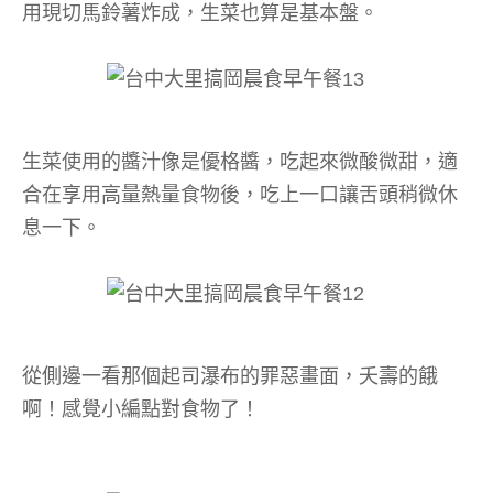
用現切馬鈴薯炸成，生菜也算是基本盤。
生菜使用的醬汁像是優格醬，吃起來微酸微甜，適
合在享用高量熱量食物後，吃上一口讓舌頭稍微休
息一下。
從側邊一看那個起司瀑布的罪惡畫面，夭壽的餓
啊！感覺小編點對食物了！