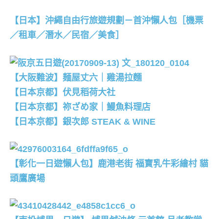
【日本】沖繩自由行旅遊規劃－首沖懶人包［機票
／租車／潛水／民宿／美食］
【大阪難波】麺屋丈六｜雞湯拉麵
【日本京都】伏見稻荷大社
【日本京都】祢ざめ家｜鰻魚料理店
【日本京都】銀次郎 STEAK & WINE
【彰化一日遊懶人包】鹿港老街 福寶乳牛彩繪村 貓
頭鷹廣場