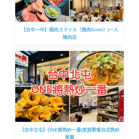
【台中一中】焼肉スマイル（燒肉Smile）|一人
燒肉店
【台中北屯】ONE將熱炒一番|家庭聚餐台式熱炒
推薦