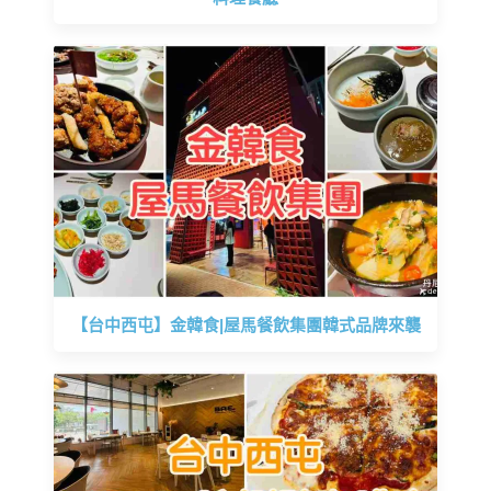
【台中西屯】金韓食|屋馬餐飲集團韓式品牌來襲