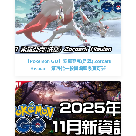
【Pokemon GO】索羅亞克(洗翠) Zoroark
Hisuian｜第四代一般與幽靈系寶可夢