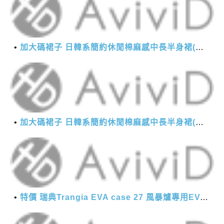
加大碼裙子 日韓系簡約休閒棉麻感中長半身裙(M-2XL)【XMS54038】＊艾美時尚(現+預)
加大碼裙子 日韓系簡約休閒棉麻感中長半身裙(M-2XL)【XMS54038】＊艾美時尚(現+預)
特價 瑞典Trangia EVA case 27 風暴爐專用EVA 防護外盒(小)-黑