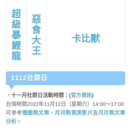
超
惡
級
食
暴
卡比獸
大
鯉
王
龍
1112社群日
．十一月社群日活動時間：(
官方資訊
)
台灣時間2022年11月12日（星期六）14:00～17:00
可參考
圈圈熊文章
、
月月熊預測影片
及
月月熊文章
分析
。